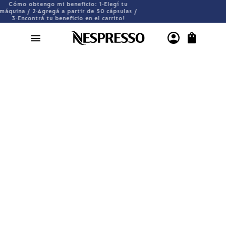
ómo obtengo mi beneficio: 1-Elegí tu
ina / 2-Agregá a partir de 50 cápsulas /
3-Encontrá tu beneficio en el carrito!