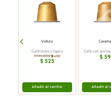
Arrojá algo de luz sobre los aromas de tu café Nespresso con las cucharas View Small
Volluto
Carame
Café dulce y ligero
Café con aroma
Intensidad
$
59
4
$
525
to
Añadir al carrito
Añadir al 