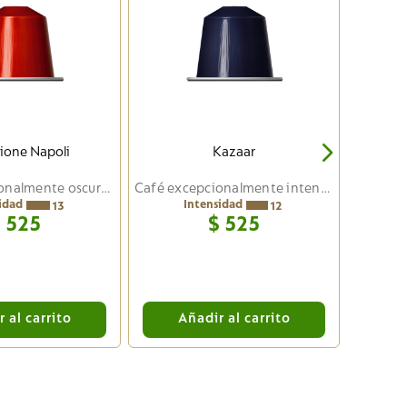
Ca
zione Napoli
Kazaar
Café excepcionalmente oscuro y cremoso
Café excepcionalmente intenso
idad
Intensidad
13
12
$
525
$
525
 al carrito
Añadir al carrito
A