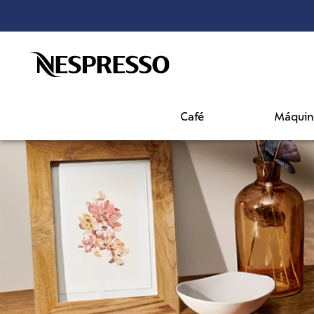
¡ENVÍO GRATIS a partir de $2300!*
Café
Máquin