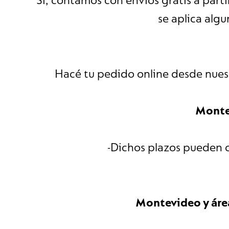
Si, contamos con envíos gratis a part
se aplica alg
Hacé tu pedido online desde nuestr
Monte
-Dichos plazos pueden c
Montevideo y áre