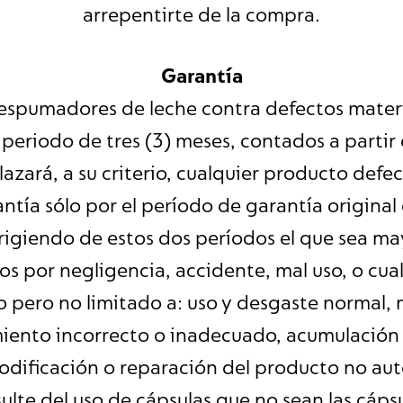
arrepentirte de la compra.
Garantía
espumadores de leche contra defectos materi
n periodo de tres (3) meses, contados a parti
azará, a su criterio, cualquier producto def
ntía sólo por el período de garantía original
rigiendo de estos dos períodos el que sea ma
os por negligencia, accidente, mal uso, o cua
 pero no limitado a: uso y desgaste normal, 
iento incorrecto o inadecuado, acumulación d
dificación o reparación del producto no auto
ulte del uso de cápsulas que no sean las cáps