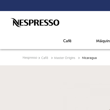
¡ENVÍO GRATIS a p
Café
Máquin
Café
Master Origins
Nicaragua