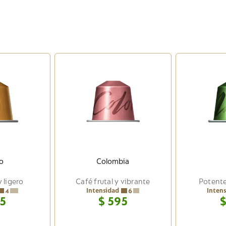
to
Colombia
 ligero
Café frutal y vibrante
Potente
Intensidad
Inten
4
6
5
$
595