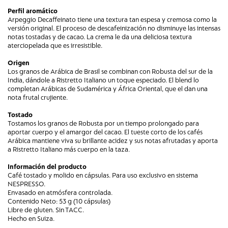
Perfil aromático
Arpeggio Decaffeinato tiene una textura tan espesa y cremosa como la
versión original. El proceso de descafeinización no disminuye las intensas
notas tostadas y de cacao. La crema le da una deliciosa textura
aterciopelada que es irresistible.
Origen
Los granos de Arábica de Brasil se combinan con Robusta del sur de la
India, dándole a Ristretto Italiano un toque especiado. El blend lo
completan Arábicas de Sudamérica y África Oriental, que el dan una
nota frutal crujiente.
Tostado
Tostamos los granos de Robusta por un tiempo prolongado para
aportar cuerpo y el amargor del cacao. El tueste corto de los cafés
Arábica mantiene viva su brillante acidez y sus notas afrutadas y aporta
a Ristretto Italiano más cuerpo en la taza.
Información del producto
Café tostado y molido en cápsulas. Para uso exclusivo en sistema
NESPRESSO.
Envasado en atmósfera controlada.
Contenido Neto: 53 g (10 cápsulas)
Libre de gluten. Sin TACC.
Hecho en Suiza.