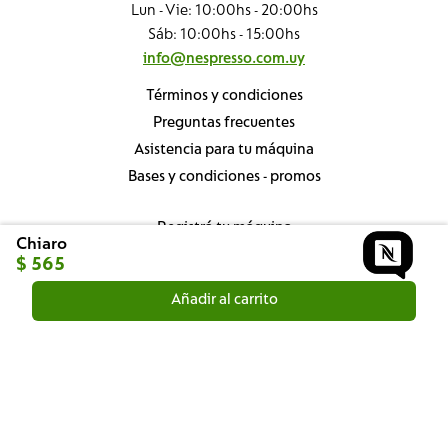
Lun - Vie: 10:00hs - 20:00hs
Sáb: 10:00hs - 15:00hs
info@nespresso.com.uy
Términos y condiciones
Preguntas frecuentes
Asistencia para tu máquina
Bases y condiciones - promos
Registrá tu máquina
Chiaro
Nespresso Professional
$
565
Sustentabilidad
Añadir al carrito
¿Dónde está mi pedido?
Conocé nuestras boutiques
Seguinos en: