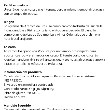
Perfil aromático
Un café de notas tostadas e intensas, pero al mismo tiempo afrutadas y
con un toque de acidez.
Origen
Los granos de Arábica de Brasil se combinan con Robusta del sur de la
India, dándole a Ristretto Italiano un toque especiado. El blend lo
completan Arábicas de Sudamérica y África Oriental, que el dan una
nota frutal crujiente.
Tostado
Tostamos los granos de Robusta por un tiempo prolongado para
aportar cuerpo y el amargor del cacao. El tueste corto de los cafés
Arábica mantiene viva su brillante acidez y sus notas afrutadas y aporta
a Ristretto Italiano más cuerpo en la taza.
Información del producto
Café tostado y molido en cápsulas. Para uso exclusivo en sistema
NESPRESSO.
Envasado en atmósfera controlada.
Contenido Neto: 57 g (10 cápsulas)
Libre de gluten. Sin TACC.
Hecho en Suiza.
Maridaje Sugerido
Cheese cake de maracuyá, muffin de chocolate y banana.