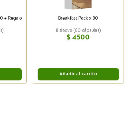
80 + Regalo
Breakfast Pack x 80
s)
8 sleeve (80 cápsulas)
$
4500
o
Añadir al carrito