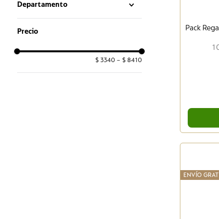
Departamento
Café
Pack Regal
1
$ 3340
–
$ 8410
ENVÍO GRAT